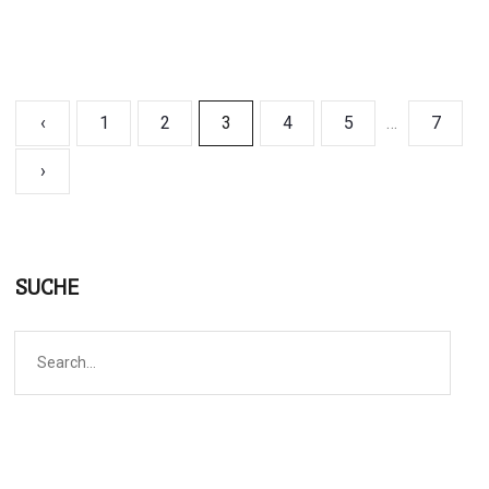
‹
1
2
3
4
5
…
7
›
SUCHE