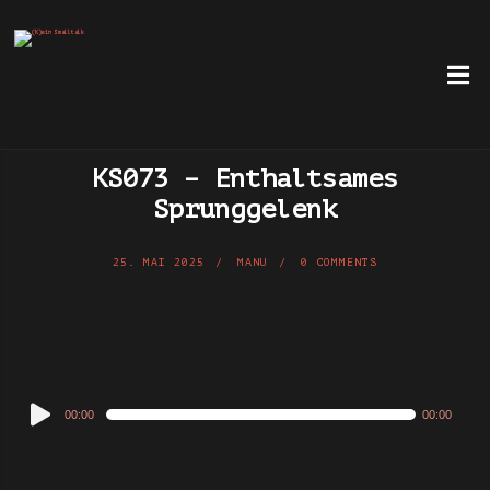
KS073 – Enthaltsames
Sprunggelenk
25. MAI 2025
MANU
0 COMMENTS
Audio
00:00
00:00
Player