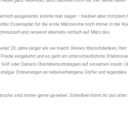
 heute ganz nebenbei, dass Gazellen nicht nur vier Beine haben
emlich ausgelastet, könnte man sagen – bleiben aber trotzdem 
stellter Essensplan für die erste Märzwoche noch immer in der Kü
chmunzelt und verweist alternativ einfach auf März des
ieder 20 Jahre jünger als sie macht. Reines Wunschdenken, Herr
 Friede eingekehrt und es geht um unterschiedlichste Erlebnisse
n Golf oder Daniels Überlebensstrategien auf einsamen Inseln. U
stalgie: Erinnerungen an nebelverhangene Dörfer und legendäre
sche sind immer gerne gesehen. Schreiben könnt ihr uns unter: