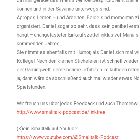
da man gerade das Thema Vehikel bespricht, lernt Daniel
können und in der Savanne unterwegs sind.
Apropos Lernen – und Arbeiten. Beide sind momentan zi
organisiert. Daniel sogar so sehr, dass sein penibel er
hängt – unangetasteter Einkaufszettel inklusive! Manu s
kommenden Jahres.
Sie nimmt es ebenfalls mit Humor, als Daniel sich mal w
Kollege! Nach den kleinen Sticheleien ist schnell wieder
der Gamingwelt: gemeinsame Irrfahrten im kultigen rote
ja, dann wäre da abschließend auch mal wieder etwas No
Spielstunden.
Wir freuen uns über jedes Feedback und auch Themenwün
http://www.smalltalk-podcast.de/linktree
(K)ein Smalltalk auf Youtube:
https://www.youtube.com/@Smalltalk-Podcast