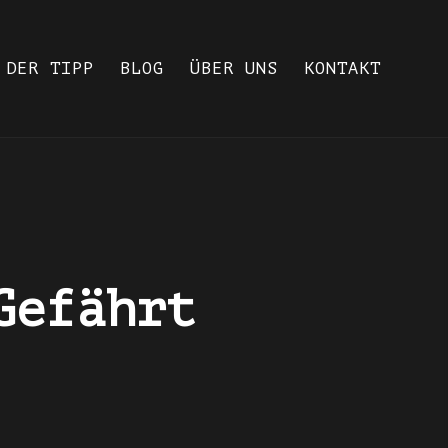
DER TIPP
BLOG
ÜBER UNS
KONTAKT
Gefährt
2x
1.5x
1.25x
1x