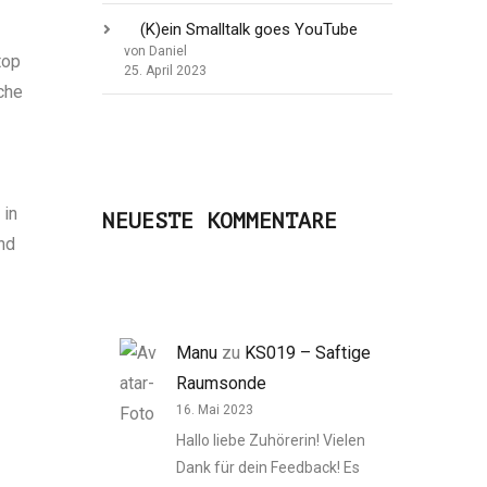
(K)ein Smalltalk goes YouTube
von Daniel
top
25. April 2023
che
 in
NEUESTE KOMMENTARE
nd
Manu
zu
KS019 – Saftige
Raumsonde
16. Mai 2023
Hallo liebe Zuhörerin! Vielen
Dank für dein Feedback! Es